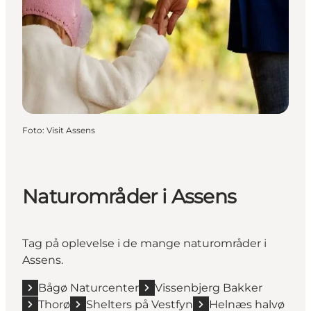
Foto
:
Visit Assens
Naturområder i Assens
Tag på oplevelse i de mange
naturområder i
Assens
.
Bågø Naturcenter
Vissenbjerg Bakker
Thorø
Shelters på Vestfyn
Helnæs halvø