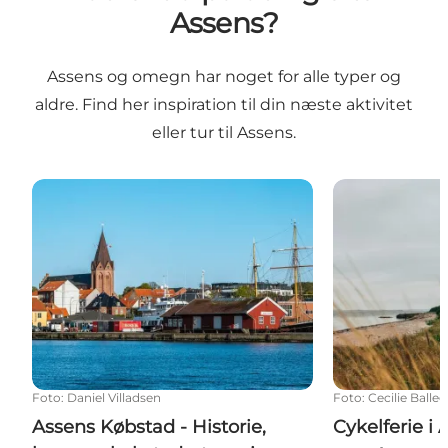
Assens?
Assens og omegn har noget for alle typer og
aldre. Find her inspiration til din næste aktivitet
eller tur til Assens.
Assens Købstad - Historie, havn og købstadsstemni
Cykelferie i A
Foto
:
Daniel Villadsen
Foto
:
Cecilie Ball
Assens Købstad - Historie,
Cykelferie i