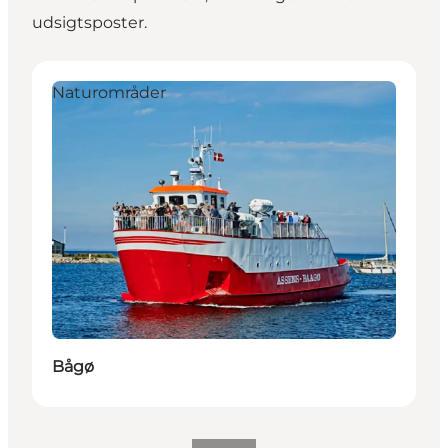
udsigtsposter.
Bågø
H
Naturområder
Bågø