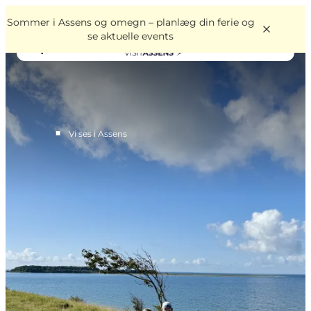
English
Book
Danish
oplevelser
Sommer i Assens og omegn – planlæg din ferie og
VisitAssens
Deutsch
se aktuelle events
■
Vi ses i Assens
Overnatning
Oplevelser
Spis & drik
Det sker
Åbningstider