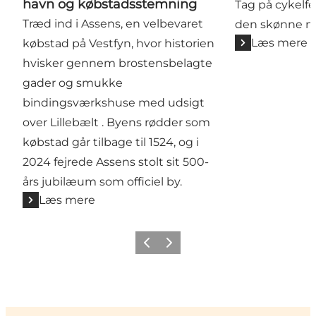
havn og købstadsstemning
Tag på cykelfe
Træd ind i Assens, en velbevaret
den skønne na
Læs mere
købstad på Vestfyn, hvor historien
hvisker gennem brostensbelagte
gader og smukke
bindingsværkshuse med udsigt
over Lillebælt . Byens rødder som
købstad går tilbage til 1524, og i
2024 fejrede Assens stolt sit 500-
års jubilæum som officiel by.
Læs mere
Forrige
Næste