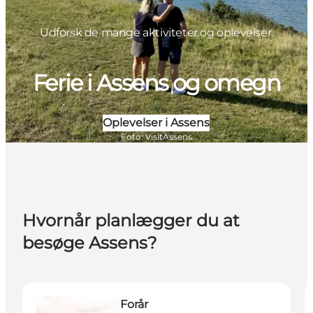
Udforsk de mange aktiviteter og oplevelser.
Ferie i Assens og omegn
Oplevelser i Assens
Foto
:
VisitAssens
Hvornår planlægger du at
besøge Assens?
Forår
S
Forår