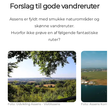
Forslag til gode vandreruter
Assens er fyldt med smukke naturområder og
skønne vandreruter.
Hvorfor ikke prøve en af følgende fantastiske
ruter?
Vandrerute: Vissenbjerg Bakker
Vandrerute: Li
Foto
:
Udvikling Assens - VisitAssens
Foto
:
Assens Kom