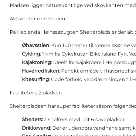
Pladsen ligger naturskønt lige ved skovkanten med 
Aktiviteter i nærheden
På Hacienda Helnæsbugten Shelterplads er der alt det,
Øhavsstien
: Kun 100 meter til denne skønne va
Cykling
: 1 km fra Cykelruten Bike Island Fyn. Væ
Kajakroning
: Ideelt for kajakroere i Helnæsbu
Havørredfiskeri
: Perfekt område til havørredfisk
Kitesurfing
: Gode forhold ved dæmningen til 
Faciliteter på pladsen
Shelterpladsen har super faciliteter såsom følgende:
Shelters:
2 shelters med i alt 6 sovepladser.
Drikkevand:
Der er udendørs vandhane samt k