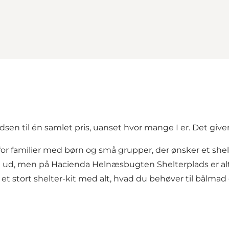
sen til én samlet pris, uanset hvor mange I er. Det giver
 for familier med børn og små grupper, der ønsker et s
t ud, men på Hacienda Helnæsbugten Shelterplads er alt, 
g et stort shelter-kit med alt, hvad du behøver til bålm