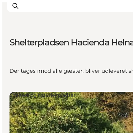
Shelterpladsen Hacienda Hel
Overnatning
Oplevelser
Spis & drik
Der tages imod alle gæster, bliver udleveret sh
Det sker
Åbningstider
Shelters og naturlejrpladser