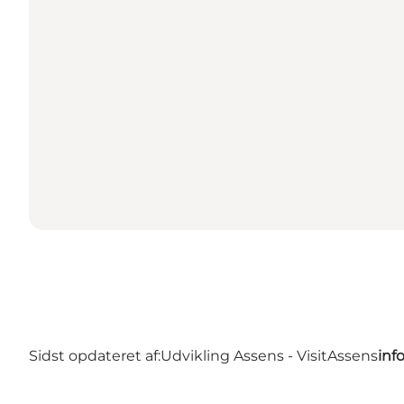
Sidst opdateret af:
Udvikling Assens - VisitAssens
inf