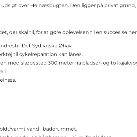
udsigt over Helnæsbugten. Den ligger på privat grund, 
 der skal til, for at gøre oplevelsen til en succes se her
ndresti i Det Sydfynske Øhav.
rktøj til cykelreparation kan lånes.
gten med slæbested 300 meter fra pladsen og to kajakvog
eri.
Helnæs.
oldt/varmt vand i baderummet.