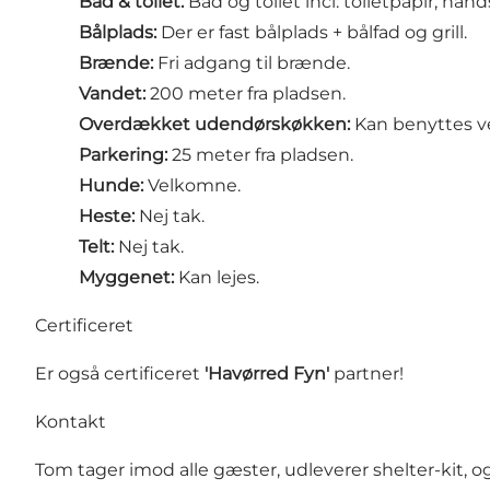
Bad & toilet:
Bad og toilet incl. toiletpapir, hå
Bålplads:
Der er fast bålplads + bålfad og grill.
Brænde:
Fri adgang til brænde.
Vandet:
200 meter fra pladsen.
Overdækket udendørskøkken:
Kan benyttes ve
Parkering:
25 meter fra pladsen.
Hunde:
Velkomne.
Heste:
Nej tak.
Telt:
Nej tak.
Myggenet:
Kan lejes.
Certificeret
Er også certificeret
'Havørred Fyn'
partner!
Kontakt
Tom tager imod alle gæster, udleverer shelter-kit, og