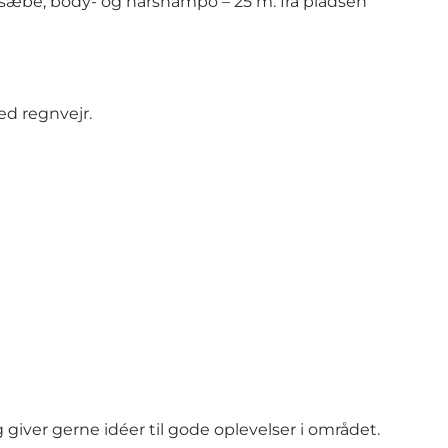
ndsæbe, body- og hårshampo – 25 m. fra pladsen
d regnvejr.
 giver gerne idéer til gode oplevelser i området.