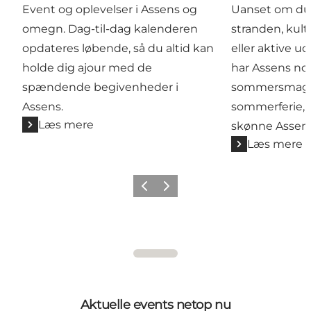
Event og oplevelser i Assens og
Uanset om du e
omegn. Dag-til-dag kalenderen
stranden, kul
opdateres løbende, så du altid kan
eller aktive u
holde dig ajour med de
har Assens no
spændende begivenheder i
sommersmag. 
Assens.
sommerferie, 
Læs mere
skønne Assen
Læs mere
Forrige
Næste
Aktuelle events netop nu