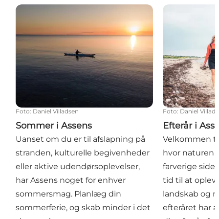
Sommer i Assens
Efterår i Assen
Foto
:
Daniel Villadsen
Foto
:
Daniel Villad
Sommer i Assens
Efterår i Ass
Uanset om du er til afslapning på
Velkommen til 
stranden, kulturelle begivenheder
hvor naturen v
eller aktive udendørsoplevelser,
farverige side
har Assens noget for enhver
tid til at opl
sommersmag. Planlæg din
landskab og n
sommerferie, og skab minder i det
efteråret har 