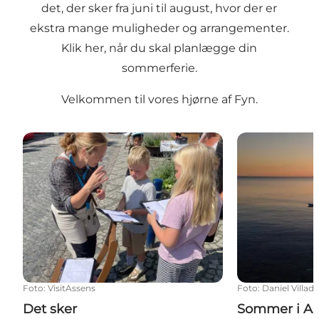
det, der sker fra juni til august, hvor der er
ekstra mange muligheder og arrangementer.
Klik her, når du skal planlægge din
sommerferie.
Velkommen til vores hjørne af Fyn.
Det sker
Sommer i Ass
Foto
:
VisitAssens
Foto
:
Daniel Villad
Det sker
Sommer i As