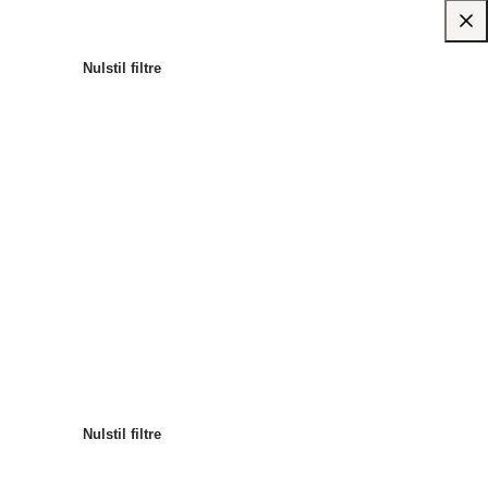
Nulstil filtre
Mest populære
Sortér efter
:
Nulstil filtre
Nulstil filtre
Nulstil filtre