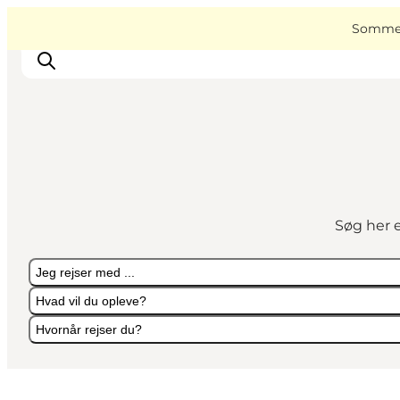
English
Book
Danish
oplevelser
VisitAssens
Sommer 
Deutsch
Overnatning
Oplevelser
Søg her e
Spis & drik
Det sker
Jeg rejser med ...
Åbningstider
Hvad vil du opleve?
Hvornår rejser du?