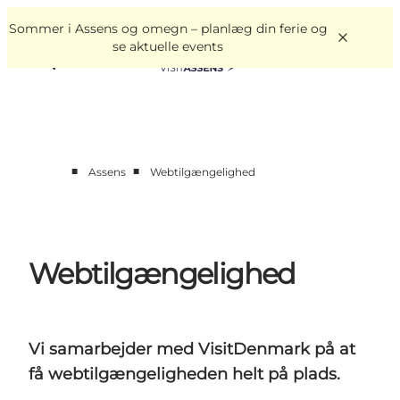
English
Book
Danish
oplevelser
Sommer i Assens og omegn – planlæg din ferie og
VisitAssens
Deutsch
se aktuelle events
■
■
Assens
Webtilgængelighed
Overnatning
Oplevelser
Spis & drik
Webtilgængelighed
Det sker
Åbningstider
Vi samarbejder med VisitDenmark på at
få webtilgængeligheden helt på plads.