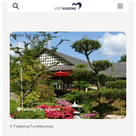
Haver og parker
Overnatning
Oplevelser
Spis & drik
Det sker
Åbningstider
Faaborg, Fyn og øerne
©
Faaborg Turistbureau