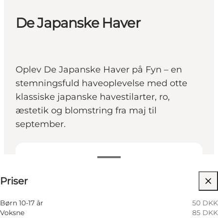
De Japanske Haver
Oplev De Japanske Haver på Fyn – en
stemningsfuld haveoplevelse med otte
klassiske japanske havestilarter, ro,
æstetik og blomstring fra maj til
september.
Se priser
Priser
Besøg hjemmeside
Min partner, Mig selv, Venner
Børn 10-17 år
50 DKK
Voksne
85 DKK