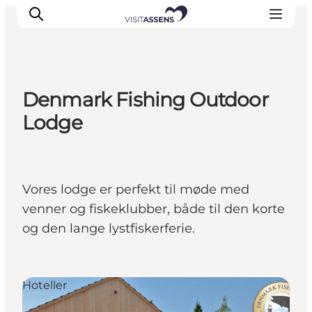
Denmark Fishing Outdoor
Overnatning
Lodge
Oplevelser
Spis & drik
Det sker
Vores lodge er perfekt til møde med
Åbningstider
venner og fiskeklubber, både til den korte
og den lange lystfiskerferie.
Hoteller