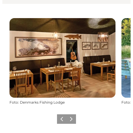
Foto
:
Denmarks Fishing Lodge
Foto
:
Forrige
Næste