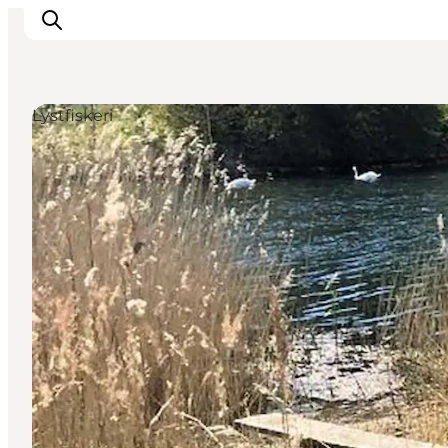
Lystfiskeri
Overnatning
Oplevelser
Spis & drik
Det sker
Åbningstider