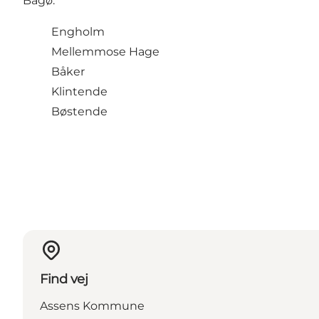
Bågø:
Engholm
Mellemmose Hage
Båker
Klintende
Bøstende
Find vej
Assens Kommune