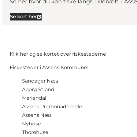
Se her hvor du kan fiske langs Lillebælt, i A
Se kort her
Klik her og se kortet over fiskestederne
Fiskesteder i Assens Kommune:
Sandager Næs
Aborg Strand
Mariendal
Assens Promonademole
Assens Næs
Nyhuse
Thorøhuse