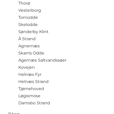
Thorø
Vesterborg
Tornodde
Skelodde
Sønderby Klint
Å Strand
Agnernæs
Skarris Odde
Agernæs Saltvandssøer
Kovejen
Helnæs Fyr
Helnæs Strand
Tjørnehoved
Løgismose
Damsbo Strand