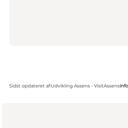
Sidst opdateret af:
Udvikling Assens - VisitAssens
inf