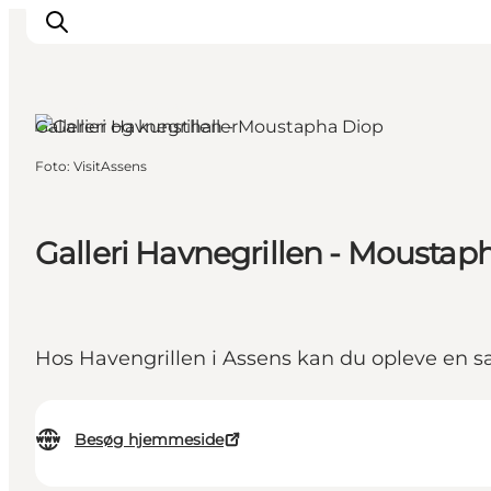
Assens, Fyn og øerne
Gallerier og kunsthaller
Foto
:
VisitAssens
Overnatning
Oplevelser
Spis & drik
Galleri Havnegrillen - Moustap
Det sker
Åbningstider
Hos Havengrillen i Assens kan du opleve en s
Besøg hjemmeside