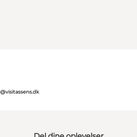
o@visitassens.dk
Del dine oplevelser