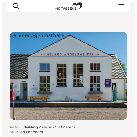
Gallerier og kunsthaller
Overnatning
Oplevelser
Spis & drik
Det sker
Åbningstider
Foto
:
Udvikling Assens - VisitAssens
©
Galleri Langager