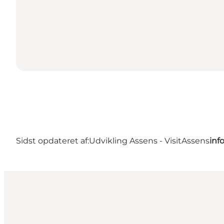
Sidst opdateret af:
Udvikling Assens - VisitAssens
inf