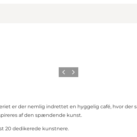
Forrige
Næste
eriet er der nemlig indrettet en hyggelig café, hvor der s
pireres af den spændende kunst.
ndst 20 dedikerede kunstnere.