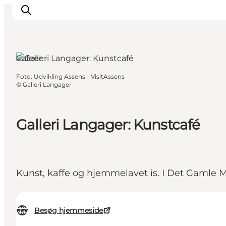
Cafeer
Foto
:
Udvikling Assens - VisitAssens
Overnatning
©
Galleri Langager
Oplevelser
Spis & drik
Galleri Langager: Kunstcafé
Det sker
Åbningstider
Kunst, kaffe og hjemmelavet is. I Det Gamle 
Besøg hjemmeside