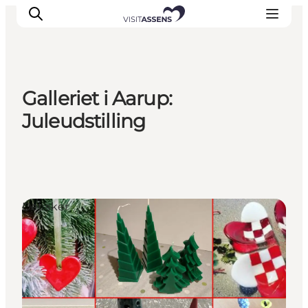
Galleriet i Aarup:
Overnatning
Juleudstilling
Oplevelser
Spis & drik
Det sker
Åbningstider
Det sker