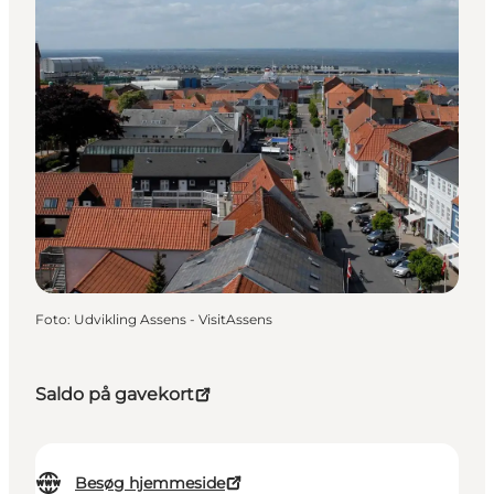
Foto
:
Udvikling Assens - VisitAssens
Saldo på gavekort
Besøg hjemmeside