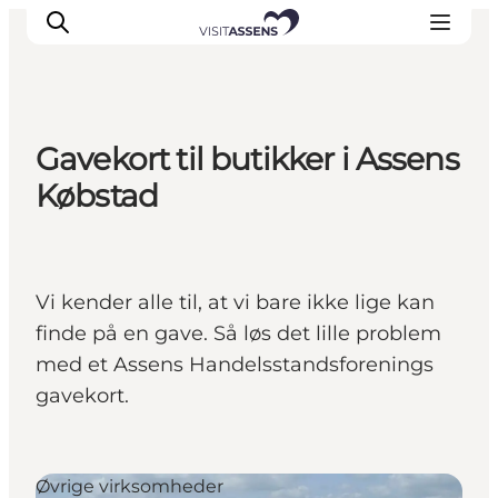
Gavekort til butikker i Assens
Overnatning
Købstad
Oplevelser
Spis & drik
Det sker
Vi kender alle til, at vi bare ikke lige kan
Åbningstider
finde på en gave. Så løs det lille problem
med et Assens Handelsstandsforenings
gavekort.
Øvrige virksomheder