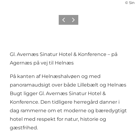
©
Sina
Forrige
Næste
Gl. Avernæs Sinatur Hotel & Konference – på
Agernæs på vej til Helnæs
På kanten af Helnæshalvøen og med
panoramaudsigt over både Lillebælt og Helnæs
Bugt ligger Gl. Avernæs Sinatur Hotel &
Konference. Den tidligere herregård danner i
dag rammerne om et moderne og bæredygtigt
hotel med respekt for natur, historie og
gæstfrihed.