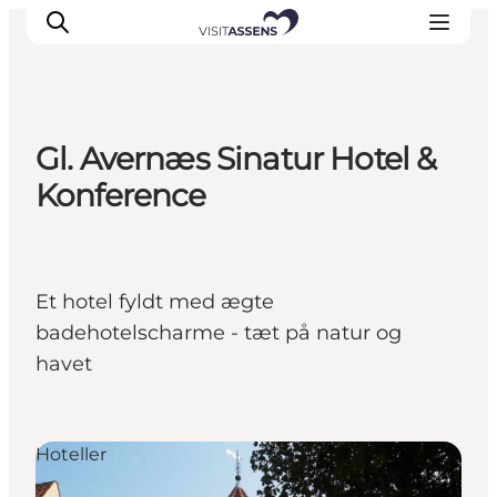
Gl. Avernæs Sinatur Hotel &
Overnatning
Konference
Oplevelser
Spis & drik
Det sker
Et hotel fyldt med ægte
Åbningstider
badehotelscharme - tæt på natur og
havet
Hoteller