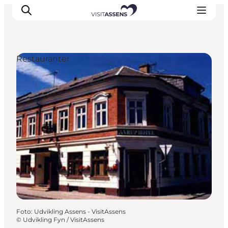
Restauranter
Overnatning
Oplevelser
Spis & drik
Det sker
Åbningstider
Foto
:
Udvikling Assens - VisitAssens
©
Udvikling Fyn / VisitAssens