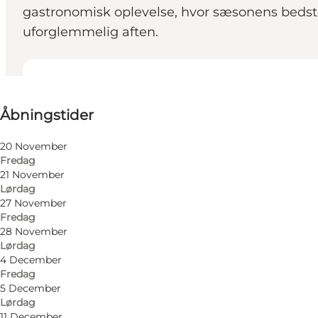
gastronomisk oplevelse, hvor sæsonens bedst
uforglemmelig aften.
Se åbningstider
Åbningstider
Besøg hjemmeside
Venner, Min partner, Min virksomhed
20 November
Fredag
21 November
Lørdag
27 November
Fredag
28 November
Lørdag
4 December
Fredag
5 December
Lørdag
11 December