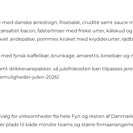
e med danske ørredrogn, frisésalat, crudité samt sauce
saltet bacon, falsterlinser med friske urter, kålskud o
et andepølse, pommes kroket med krydderurter, rødb
su med fynsk kaffelikør, brunkage, amaretto, kirsebær og
mt drikkevarepakker, så julefrokosten kan tilpasses jer
smuligheder-julen-2026/
valg for virksomheder fra hele Fyn og resten af Danmark,
r plads til både mindre teams og større firmaarrangement