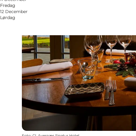
Fredag
12 December
Lørdag
Foto
:
Gl. Avernæs Sinatur Hotel