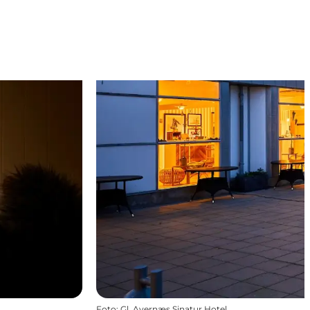
Foto
:
Gl. Avernæs Sinatur Hotel