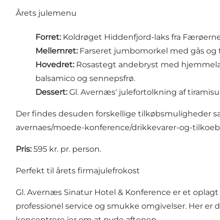
Årets julemenu
Forret:
Koldrøget Hiddenfjord-laks fra Færøern
Mellemret:
Farseret jumbomorkel med gås og tør
Hovedret:
Rosastegt andebryst med hjemmelav
balsamico og sennepsfrø.
Dessert:
Gl. Avernæs' julefortolkning af tirami
Der findes desuden forskellige tilkøbsmuligheder sa
avernaes/moede-konference/drikkevarer-og-tilkoeb
Pris:
595 kr. pr. person.
Perfekt til årets firmajulefrokost
Gl. Avernæs Sinatur Hotel & Konference er et oplagt 
professionel service og smukke omgivelser. Her er de
koncentrere jer om at nyde aftenen.