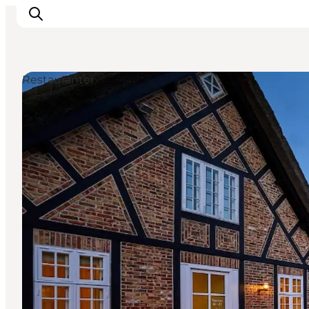
Restauranter
Overnatning
Oplevelser
Spis & drik
Det sker
Åbningstider