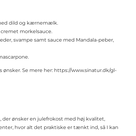
 med dild og kærnemælk.
g cremet morkelsauce.
eder, svampe samt sauce med Mandala-peber,
 mascarpone.
es ønsker. Se mere her:
https://www.sinatur.dk/gl-
 der ønsker en julefrokost med høj kvalitet,
er, hvor alt det praktiske er tænkt ind, så I kan