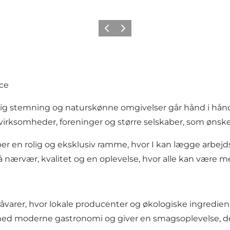
Forrige
Næste
nce
ig stemning og naturskønne omgivelser går hånd i hånd
l virksomheder, foreninger og større selskaber, som ønsker 
er en rolig og eksklusiv ramme, hvor I kan lægge arbej
å nærvær, kvalitet og en oplevelse, hvor alle kan være m
rer, hvor lokale producenter og økologiske ingredienser
ed moderne gastronomi og giver en smagsoplevelse, der 