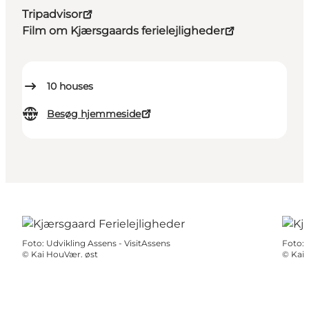
Tripadvisor
Film om Kjærsgaards ferielejligheder
10
houses
Besøg hjemmeside
Foto
:
Udvikling Assens - VisitAssens
Foto
:
©
Kai HouVær. øst
©
Kai 