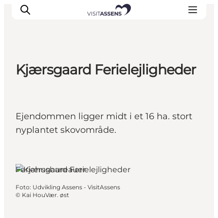
Kjærsgaard Ferielejligheder
Overnatning
Oplevelser
Spis & drik
Ejendommen ligger midt i et 16 ha. stort
Det sker
nyplantet skovområde.
Åbningstider
Feriehusbureauer
Foto
:
Udvikling Assens - VisitAssens
©
Kai HouVær. øst