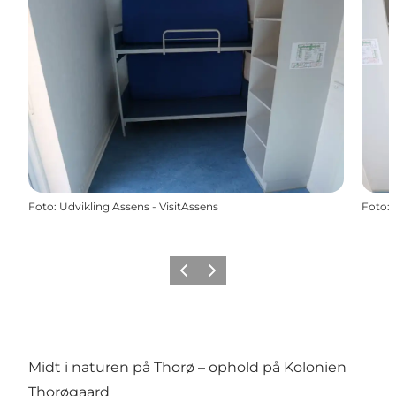
Foto
:
Udvikling Assens - VisitAssens
Foto
:
Forrige
Næste
Midt i naturen på Thorø – ophold på Kolonien
Thorøgaard