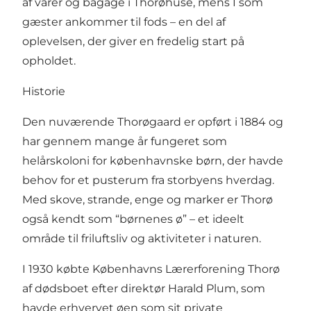
af varer og bagage i Thorøhuse, mens I som
gæster ankommer til fods – en del af
oplevelsen, der giver en fredelig start på
opholdet.
Historie
Den nuværende Thorøgaard er opført i 1884 og
har gennem mange år fungeret som
helårskoloni for københavnske børn, der havde
behov for et pusterum fra storbyens hverdag.
Med skove, strande, enge og marker er Thorø
også kendt som “børnenes ø” – et ideelt
område til friluftsliv og aktiviteter i naturen.
I 1930 købte Københavns Lærerforening Thorø
af dødsboet efter direktør Harald Plum, som
havde erhvervet øen som sit private