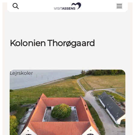
Kolonien Thorøgaard
Overnatning
Oplevelser
Spis & drik
Lejrskoler
Det sker
Åbningstider