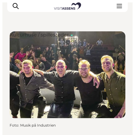
Kulturhuse / spillesteder
Overnatning
Oplevelser
Spis & drik
Det sker
Åbningstider
Foto
:
Musik på Industrien