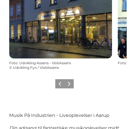
Foto
:
Udvikling Assens - VisitAssens
Foto
:
©
Udvikling Fyn / VisitAssens
Forrige
Næste
Musik På Industrien - Liveoplevelser i Aarup
Din adgang til fantastiske musikoplevelser midt