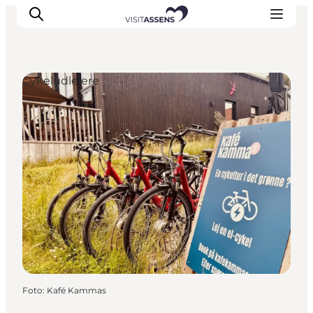
Cykeludlejere
Overnatning
Oplevelser
Spis & drik
Det sker
Åbningstider
Foto
:
Kafé Kammas