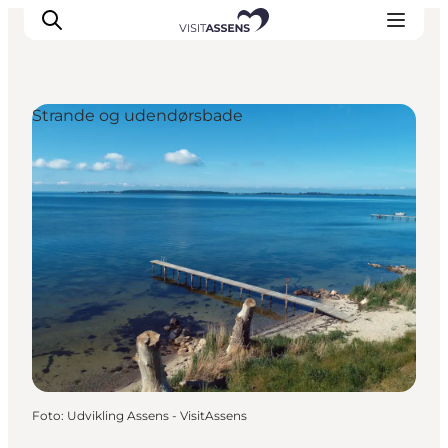
Strande og udendørsbade
Overnatning
Oplevelser
Spis & drik
Det sker
Åbningstider
Foto
:
Udvikling Assens - VisitAssens