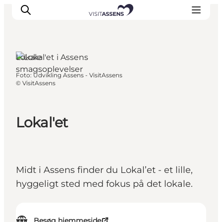
Assens, Fyn og
øerne
Lokale
smagsoplevelser
Foto
:
Udvikling Assens - VisitAssens
Overnatning
©
VisitAssens
Oplevelser
Spis & drik
Lokal'et
Det sker
Åbningstider
Midt i Assens finder du Lokal’et - et lille,
hyggeligt sted med fokus på det lokale.
Besøg hjemmeside