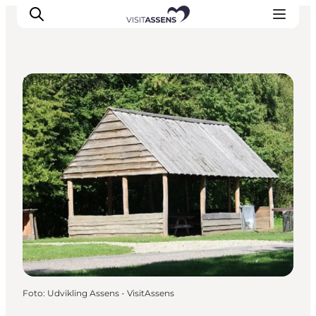
Naturområder
Overnatning
Oplevelser
Spis & drik
Det sker
Åbningstider
Foto
:
Udvikling Assens - VisitAssens