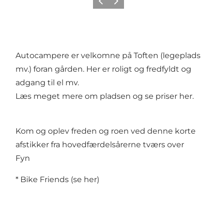
Forrige
Næste
Autocampere er velkomne på Toften (legeplads
mv.) foran gården. Her er roligt og fredfyldt og
adgang til el mv.
Læs meget mere om pladsen og se priser her
.
Kom og oplev freden og roen ved denne korte
afstikker fra hovedfærdelsårerne tværs over
Fyn
* Bike Friends (se
her
)