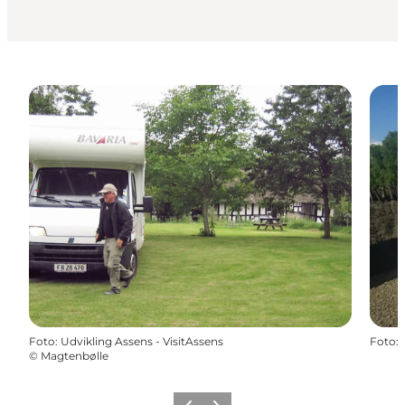
Foto
:
Udvikling Assens - VisitAssens
Foto
:
©
Magtenbølle