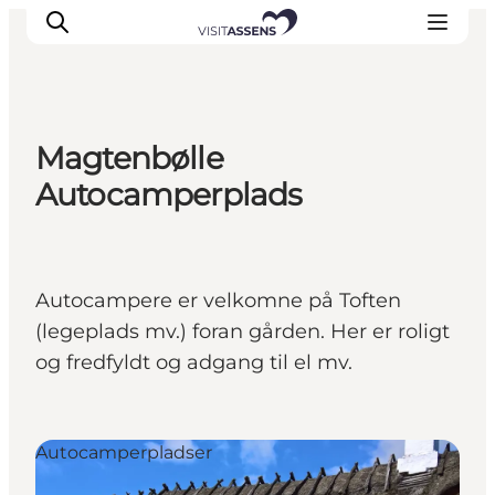
Magtenbølle
Overnatning
Autocamperplads
Oplevelser
Spis & drik
Det sker
Autocampere er velkomne på Toften
Åbningstider
(legeplads mv.) foran gården. Her er roligt
og fredfyldt og adgang til el mv.
Autocamperpladser