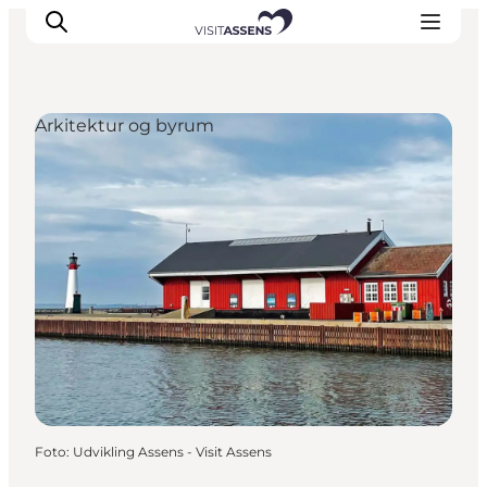
Arkitektur og byrum
Overnatning
Oplevelser
Spis & drik
Det sker
Åbningstider
Foto
:
Udvikling Assens - Visit Assens