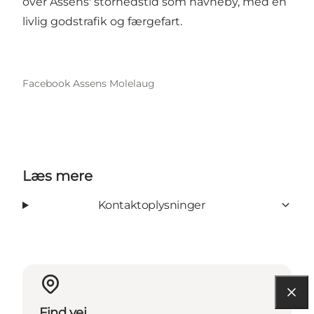
over Assens' storhedstid som havneby, med en
livlig godstrafik og færgefart.
Facebook Assens Molelaug
Læs mere
Kontaktoplysninger
Find vej