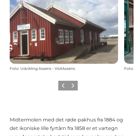
Foto
:
Udvikling Assens - VisitAssens
Foto
:
Forrige
Næste
Midtermolen med det røde pakhus fra 1884 og
det ikoniske lille fyrtårn fra 1858 er et vartegn