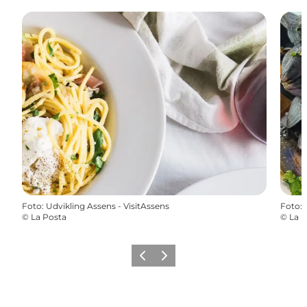
Foto
:
Udvikling Assens - VisitAssens
Foto
:
©
La Posta
©
La P
Forrige
Næste