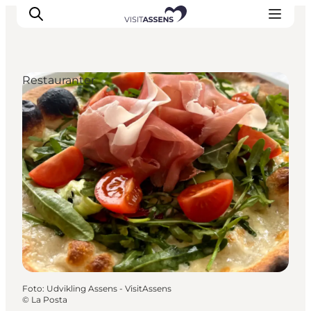
Restauranter
Overnatning
Oplevelser
Spis & drik
Det sker
Åbningstider
Foto
:
Udvikling Assens - VisitAssens
©
La Posta