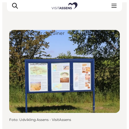
Fortidsminder og ruiner
Overnatning
Oplevelser
Spis & drik
Det sker
Åbningstider
Foto
:
Udvikling Assens - VisitAssens