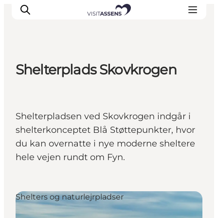
Shelterplads Skovkrogen
Overnatning
Oplevelser
Spis & drik
Shelterpladsen ved Skovkrogen indgår i
Det sker
shelterkonceptet Blå Støttepunkter, hvor
Åbningstider
du kan overnatte i nye moderne sheltere
hele vejen rundt om Fyn.
Shelters og naturlejrpladser