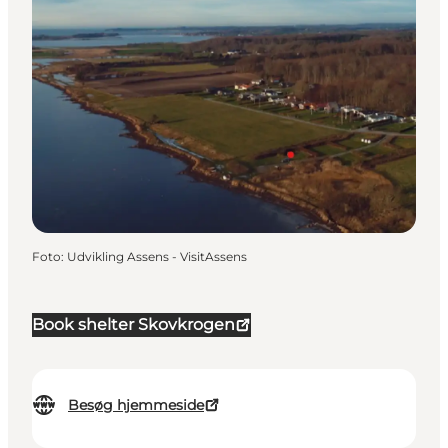
Foto
:
Udvikling Assens - VisitAssens
Book shelter Skovkrogen
Besøg hjemmeside