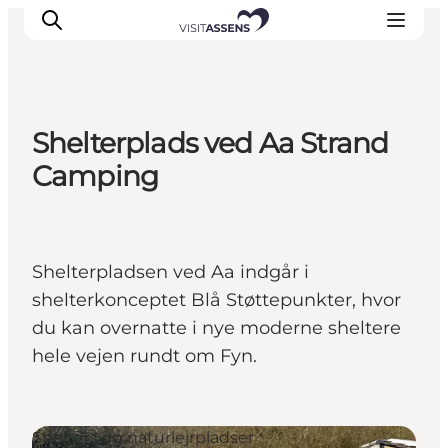
Shelterplads ved Aa Strand
Overnatning
Camping
Oplevelser
Spis & drik
Det sker
Shelterpladsen ved Aa indgår i
Åbningstider
shelterkonceptet Blå Støttepunkter, hvor
du kan overnatte i nye moderne sheltere
hele vejen rundt om Fyn.
Shelters og naturlejrpladser