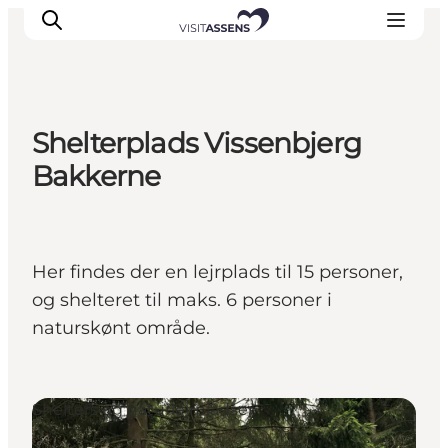
Shelterplads Vissenbjerg
Overnatning
Bakkerne
Oplevelser
Spis & drik
Det sker
Her findes der en lejrplads til 15 personer,
Åbningstider
og shelteret til maks. 6 personer i
naturskønt område.
Shelters og naturlejrpladser