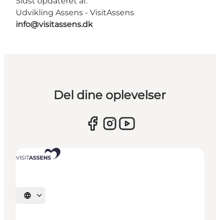
Sidst opdateret af:
Udvikling Assens - VisitAssens
info@visitassens.dk
Del dine oplevelser
Vælg sprog