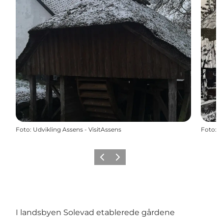
Foto
:
Udvikling Assens - VisitAssens
Foto
:
Forrige
Næste
I landsbyen Solevad etablerede gårdene