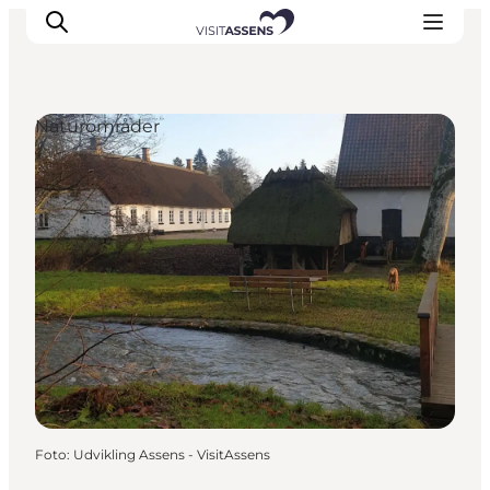
Naturområder
Overnatning
Oplevelser
Spis & drik
Det sker
Åbningstider
Foto
:
Udvikling Assens - VisitAssens