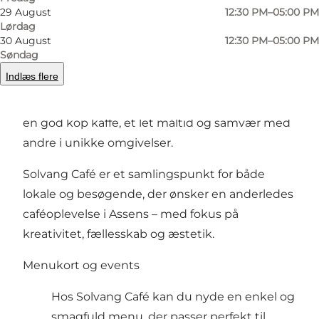
Solvang Café i Assens
29 August
12:30 PM–05:00 PM
Lørdag
30 August
12:30 PM–05:00 PM
Her træder du ind i et inspirerende miljø med
Søndag
plads til både afslapning og kreative
Indlæs flere
udfoldelser. Caféen danner rammen om en
varm og uformel stemning, hvor du kan nyde
en god kop kaffe, et let måltid og samvær med
andre i unikke omgivelser.
Solvang Café er et samlingspunkt for både
lokale og besøgende, der ønsker en anderledes
caféoplevelse i Assens – med fokus på
kreativitet, fællesskab og æstetik.
Menukort og events
Hos Solvang Café kan du nyde en enkel og
smagfuld menu, der passer perfekt til