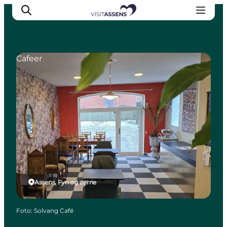
Cafeer
Overnatning
Oplevelser
Spis & drik
Det sker
Åbningstider
Assens, Fyn og øerne
Foto
:
Solvang Café