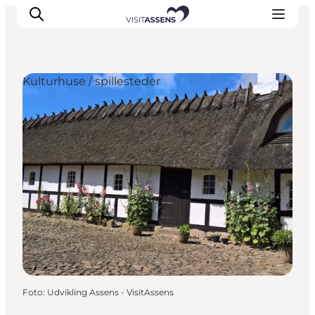
Kulturhuse / spillesteder
Overnatning
Oplevelser
Spis & drik
Det sker
Åbningstider
Foto
:
Udvikling Assens - VisitAssens