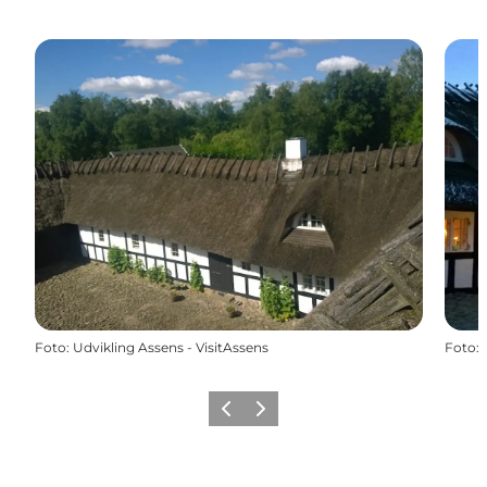
Foto
:
Udvikling Assens - VisitAssens
Foto
:
Forrige
Næste