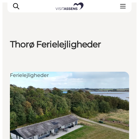
Thorø Ferielejligheder
Overnatning
Oplevelser
Spis & drik
Ferielejligheder
Det sker
Åbningstider