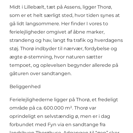
Midt i Lillebælt, tæt på Assens, ligger Thorø,
som er et helt særligt sted, hvor tiden synes at
gå lidt langsommere. Her finder I vores to
ferielejligheder omgivet af åbne marker,
strandeng og hav, langt fra trafik og hverdagens
støj. Thorø indbyder til nærvær, fordybelse og
ægte ø-stemning, hvor naturen sætter
tempoet, og oplevelsen begynder allerede på
gåturen over sandtangen.
Beliggenhed
Ferielejlighederne ligger på Thorø, et fredeligt
område på ca. 600.000 m². Thorø var
oprindeligt en selvstændig ø, men er i dag
forbundet med Fyn via en sandtange fra
landsbyen Thorøhuse. Adgangen til “øen” sker