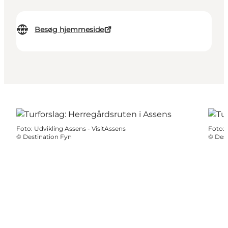
Besøg hjemmeside
Foto
:
Udvikling Assens - VisitAssens
Foto
:
©
Destination Fyn
©
Dest