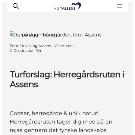
Ture på egen hånd
Foto
:
Udvikling Assens - VisitAssens
Overnatning
©
Destination Fyn
Oplevelser
Spis & drik
Turforslag: Herregårdsruten i
Det sker
Assens
Åbningstider
Godser, herregårde & unik natur!
Herregårdsruten tager dig med på en
rejse gennem det fynske landskabs.