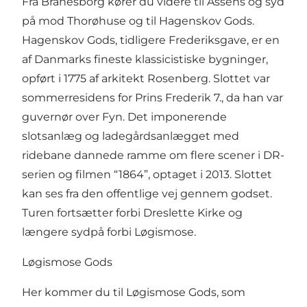
Fra Brahesborg kører du videre til Assens og syd
på mod Thorøhuse og til Hagenskov Gods.
Hagenskov Gods, tidligere Frederiksgave, er en
af Danmarks fineste klassicistiske bygninger,
opført i 1775 af arkitekt Rosenberg. Slottet var
sommerresidens for Prins Frederik 7., da han var
guvernør over Fyn. Det imponerende
slotsanlæg og ladegårdsanlægget med
ridebane dannede ramme om flere scener i DR-
serien og filmen “1864”, optaget i 2013. Slottet
kan ses fra den offentlige vej gennem godset.
Turen fortsætter forbi Dreslette Kirke og
længere sydpå forbi Løgismose.
Løgismose Gods
Her kommer du til Løgismose Gods, som