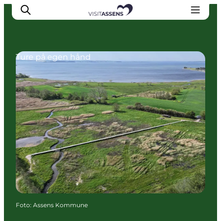
Ture på egen hånd
Overnatning
Oplevelser
Spis & drik
Det sker
Åbningstider
Foto
:
Assens Kommune