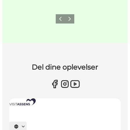
Forrige
Næste
Del dine oplevelser
Vælg sprog