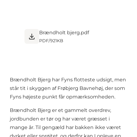
Brændholt bjerg.pdf
PDF
/
921KB
Brændholt Bjerg har Fyns flotteste udsigt, men
står tit i skyggen af Frøbjerg Bavnehøj, der som
Fyns højeste punkt får opmærksomheden.
Brændholt Bjerg er et gammelt overdrev,
jordbunden er tør og har været græsset i
mange år. Til gengæld har bakken ikke været
dyrket eller sprøjtet, og derfor kan I opleve en