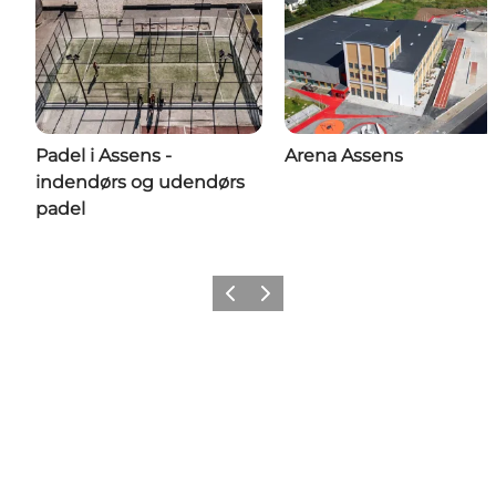
Padel i Assens -
Arena Assens
indendørs og udendørs
padel
Forrige
Næste
Del dine oplevelser