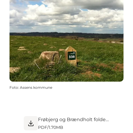
Foto
:
Assens kommune
Frøbjerg og Brændholt folder web.pdf
PDF
/
1.70MB