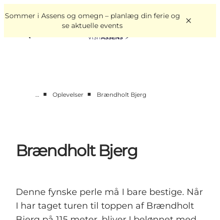
English
Book
Danish
oplevelser
Sommer i Assens og omegn – planlæg din ferie og
VisitAssens
Deutsch
se aktuelle events
■
■
…
Oplevelser
Brændholt Bjerg
Overnatning
Oplevelser
Spis & drik
Brændholt Bjerg
Det sker
Åbningstider
Denne fynske perle må I bare bestige. Når
I har taget turen til toppen af Brændholt
Bjerg på 115 meter, bliver I belønnet med