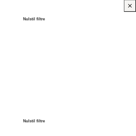
Nulstil filtre
Mest populære
Sortér efter
:
Nulstil filtre
Nulstil filtre
Nulstil filtre