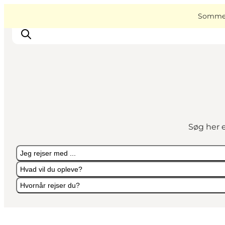
English
Book
Danish
oplevelser
VisitAssens
Sommer 
Deutsch
Overnatning
Oplevelser
Søg her e
Spis & drik
Det sker
Jeg rejser med ...
Åbningstider
Hvad vil du opleve?
Hvornår rejser du?