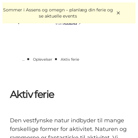
English
Book
Danish
oplevelser
Sommer i Assens og omegn – planlæg din ferie og
VisitAssens
Deutsch
se aktuelle events
■
■
…
Oplevelser
Aktiv ferie
Overnatning
Oplevelser
Spis & drik
Aktiv ferie
Det sker
Åbningstider
Den vestfynske natur indbyder til mange
forskellige former for aktivitet. Naturen og
rammerne er fantastiske til aktivitet. Vi