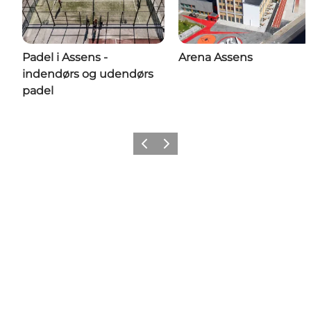
Padel i Assens -
Arena Assens
indendørs og udendørs
padel
Forrige
Næste
Del dine oplevelser