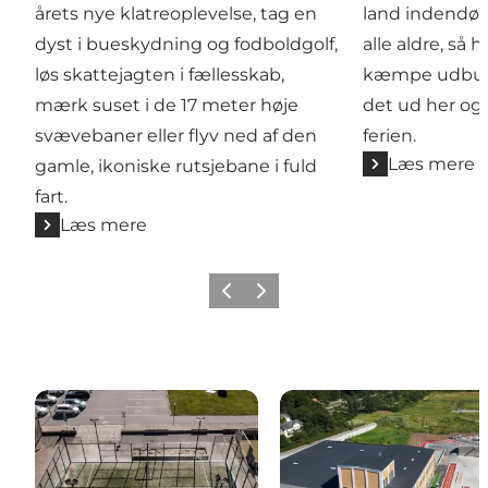
årets nye klatreoplevelse, tag en
land indendørs
dyst i bueskydning og fodboldgolf,
alle aldre, så 
løs skattejagten i fællesskab,
kæmpe udbud a
mærk suset i de 17 meter høje
det ud her og 
svævebaner eller flyv ned af den
ferien.
Læs mere
gamle, ikoniske rutsjebane i fuld
fart.
Læs mere
Forrige
Næste