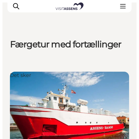
Færgetur med fortællinger
Overnatning
Oplevelser
Spis & drik
Det sker
Det sker
Åbningstider