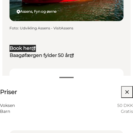
Assens, Fyn og øerne
Foto
:
Udvikling Assens - VisitAssens
Book her
Baagøfærgen fylder 50 år
50 DKK
Priser
Voksen
50 DKK
Barn
Gratis