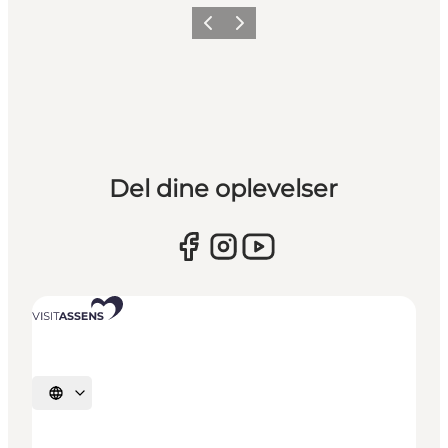
Forrige
Næste
Del dine oplevelser
Vælg sprog