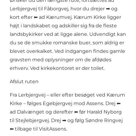
Ønsker du den længste rute, fortsættes ad
Lerbjergvej til Fåborgvej, hvor du drejer ➡ og
kort efter ⬅ ad Kærumvej. Kærum Kirke ligger
højt i landskabet og adskiller sig fra de fleste
landsbykirker ved at ligge alene. Udvendigt kan
du se de smukke romanske buer, som aldrig er
blevet overkalket. Ved indgangen findes gamle
gravsten med oplysninger om de afdødes
erhverv. Ved kirkekontoret er der toilet.
Afslut ruten
Fra Lerbjergvej – eller efter besøget ved Kærum
Kirke – følges Egebjergvej mod Assens. Drej ⬅
ad Dalvænget og derefter ⬅ før Harald Nyborg
til Stejlebjergvej. Drej ➡ og følg Søndre Ringvej
⬅ tilbage til VisitAssens.