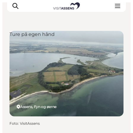
Ture på egen hånd
Overnatning
Oplevelser
Spis & drik
Det sker
Åbningstider
Assens, Fyn og øerne
Foto
:
VisitAssens