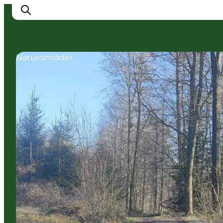
Naturområder
Overnatning
Oplevelser
Spis & drik
Det sker
Åbningstider