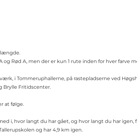
 længde.
å A og Rød A, men der er kun 1 rute inden for hver farv
lværk, i Tommeruphallerne, på rastepladserne ved Høgsh
rylle Fritidscenter.
r at følge.
ed i, hvor langt du har gået, og hvor langt du har igen, 
Tallerupskolen og har 4,9 km igen.