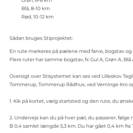
Grøn, 6-8 km
Blå, 8-10 km
Rød, 10-12 km
Sådan bruges Stiprojektet:
En rute markeres på pælene med farve, bogstav og
Flere ruter har samme bogstav, fx Gul A, Grøn A, Bl
Oversigt over Stisystemet kan ses ved Lilleskov Teg
Tommerup, Tommerup Rådhus, ved Verninge Kro og B
1. Kik på kortet, vælg startsted og den rute, du ønske
2. Undervejs kan du på hver pæl, du passerer, følge m
B 0,4 samlet længde 5,3 km. Du har gået 0,4 km fra 