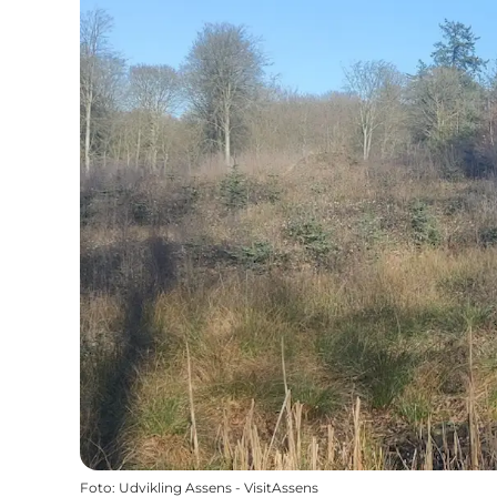
Foto
:
Udvikling Assens - VisitAssens