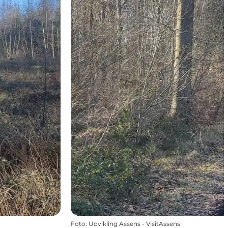
Foto
:
Udvikling Assens - VisitAssens