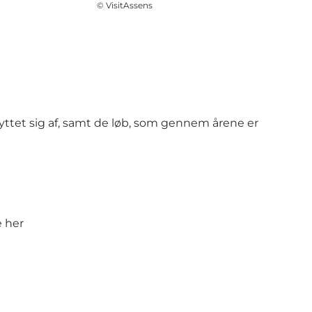
©
VisitAssens
yttet sig af, samt de løb, som gennem årene er
e her