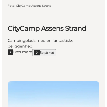
Foto
:
CityCamp Assens Strand
CityCamp Assens Strand
Campingplads med en fantastiske
beliggenhed.
Læs mere
Se på kort
Læs mere "CityCamp Assens Strand"
show CityCamp Assens Strand on_map