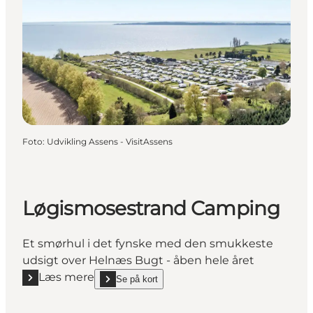
Foto
:
Udvikling Assens - VisitAssens
Løgismosestrand Camping
Et smørhul i det fynske med den smukkeste
udsigt over Helnæs Bugt - åben hele året
Læs mere
Se på kort
Læs mere "Løgismosestrand Camping"
show Løgismosestrand Camping on_map