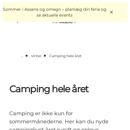
English
Book
Danish
oplevelser
Sommer i Assens og omegn – planlæg din ferie og
VisitAssens
Deutsch
se aktuelle events
■
■
…
Vinter
Camping hele året
Overnatning
Oplevelser
Spis & drik
Camping hele året
Det sker
Åbningstider
Camping er ikke kun for
sommermånederne. Her kan du nyde
campinglivet året rundt og opleve