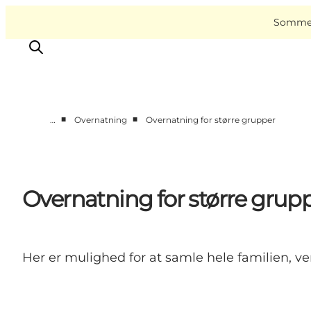
English
Book
Danish
oplevelser
VisitAssens
Sommer 
Deutsch
■
■
…
Overnatning
Overnatning for større grupper
Overnatning
Oplevelser
Spis & drik
Overnatning for større grup
Det sker
Åbningstider
Her er mulighed for at samle hele familien, 