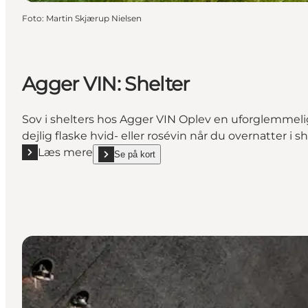
Foto
:
Martin Skjærup Nielsen
Agger VIN: Shelter
Sov i shelters hos Agger VIN Oplev en uforglemmel
dejlig flaske hvid- eller rosévin når du overnatter i sh
Læs mere
Se på kort
Læs mere "Agger VIN: Shelter"
show Agger VIN: Shelter on_map