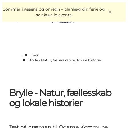
English
Book
Danish
oplevelser
Sommer i Assens og omegn – planlæg din ferie og
VisitAssens
Deutsch
se aktuelle events
■
…
Byer
■
Brylle - Natur, fællesskab og lokale historier
Overnatning
Oplevelser
Spis & drik
Det sker
Brylle - Natur, fællesskab
Åbningstider
og lokale historier
Tæt på grænsen til Odense Kommune.