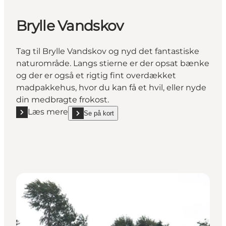
Brylle Vandskov
Tag til Brylle Vandskov og nyd det fantastiske
naturområde. Langs stierne er der opsat bænke
og der er også et rigtig fint overdækket
madpakkehus, hvor du kan få et hvil, eller nyde
din medbragte frokost.
Læs mere
Se på kort
Læs mere "Brylle Vandskov"
show Brylle Vandskov on_map