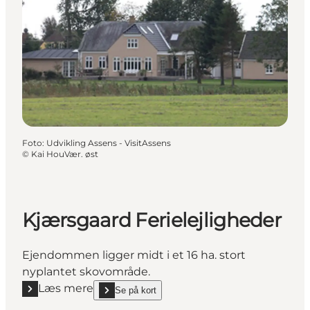
Foto
:
Udvikling Assens - VisitAssens
©
Kai HouVær. øst
Kjærsgaard Ferielejligheder
Ejendommen ligger midt i et 16 ha. stort
nyplantet skovområde.
Læs mere
Se på kort
Læs mere "Kjærsgaard Ferielejligheder"
show Kjærsgaard Ferielejligheder on_map