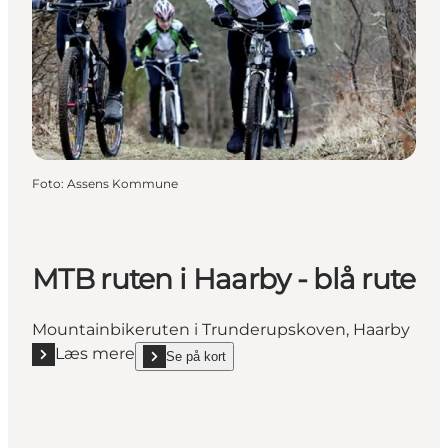
Foto
:
Assens Kommune
MTB ruten i Haarby - blå rute
Mountainbikeruten i Trunderupskoven, Haarby
Læs mere
Se på kort
Læs mere "MTB ruten i Haarby - blå rute"
show MTB ruten i Haarby - blå rute on_map