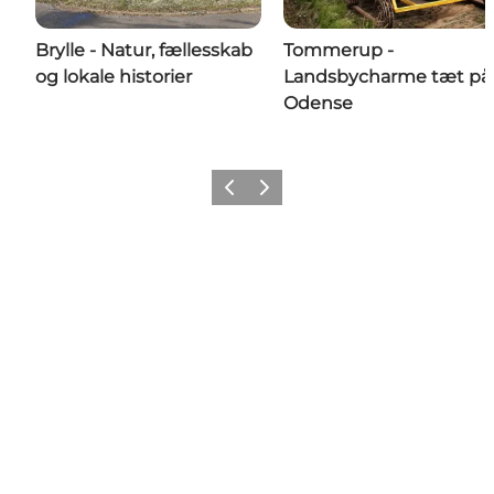
Brylle - Natur, fællesskab
Tommerup -
og lokale historier
Landsbycharme tæt på
Odense
Forrige
Næste
Del dine oplevelser