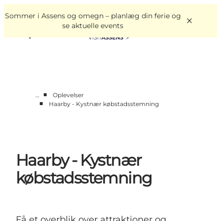
English
Book
Danish
oplevelser
Sommer i Assens og omegn – planlæg din ferie og
VisitAssens
Deutsch
se aktuelle events
■
…
Oplevelser
■
Haarby - Kystnær købstadsstemning
Overnatning
Oplevelser
Spis & drik
Det sker
Haarby - Kystnær
Åbningstider
købstadsstemning
Få et overblik over attraktioner og