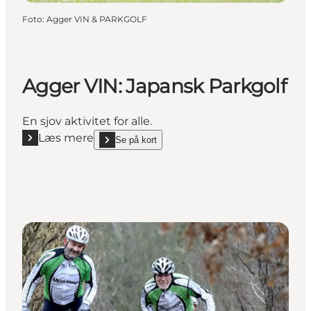
Foto
:
Agger VIN & PARKGOLF
Agger VIN: Japansk Parkgolf
En sjov aktivitet for alle.
Læs mere
Se på kort
Læs mere "Agger VIN: Japansk Parkgolf"
show Agger VIN: Japansk Parkgolf on_map