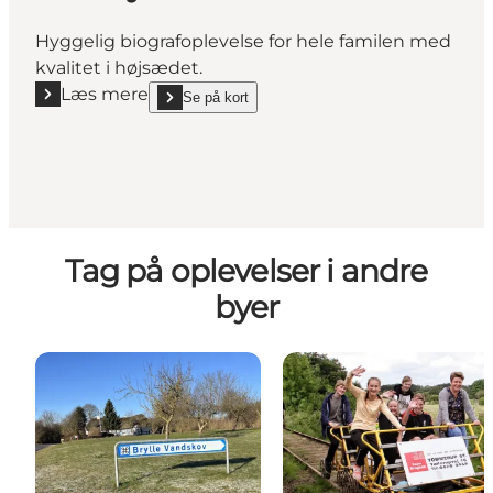
Hyggelig biografoplevelse for hele familen med
kvalitet i højsædet.
Læs mere
Se på kort
Læs mere "Haarby Bio"
show Haarby Bio on_map
Tag på oplevelser i andre
byer