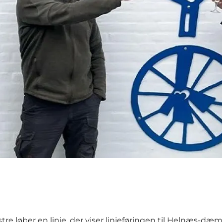
enstre løber en linje, der viser linjeføringen til Helnæs