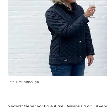
Foto
:
Destination Fyn
Nederst tårner Vor Frue Kirke i Assens sig op. Til v