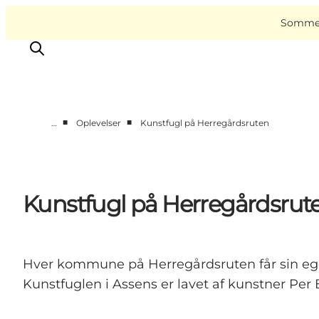
English
Book
Danish
oplevelser
VisitAssens
Sommer 
Deutsch
■
■
…
Oplevelser
Kunstfugl på Herregårdsruten
Overnatning
Oplevelser
Spis & drik
Kunstfugl på Herregårdsrut
Det sker
Åbningstider
Hver kommune på Herregårdsruten får sin ege
Kunstfuglen i Assens er lavet af kunstner Per 