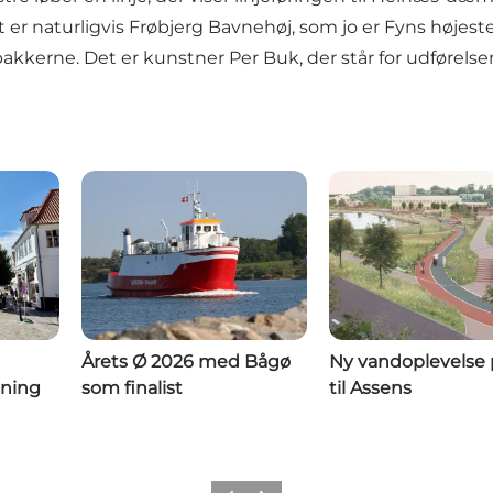
er naturligvis Frøbjerg Bavnehøj, som jo er Fyns højeste
kkerne. Det er kunstner Per Buk, der står for udførels
Årets Ø 2026 med Bågø
Ny vandoplevelse 
ening
som finalist
til Assens