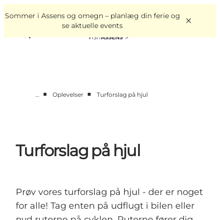
English
Book
Danish
oplevelser
Sommer i Assens og omegn – planlæg din ferie og
VisitAssens
Deutsch
se aktuelle events
■
■
…
Oplevelser
Turforslag på hjul
Overnatning
Oplevelser
Spis & drik
Turforslag på hjul
Det sker
Åbningstider
Prøv vores turforslag på hjul - der er noget
for alle! Tag enten på udflugt i bilen eller
nyd ruterne på cyklen. Ruterne fører dig