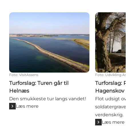
Turforslag: Turen går til Helnæs
Turforslag: R
Foto
:
VisitAssens
Foto
:
Udvikling Ass
Turforslag: Turen går til
Turforslag: 
Helnæs
Hagenskov
Den smukkeste tur langs vandet!
Flot udsigt ov
Læs mere
soldatergrave f
verdenskrig.
Læs mere