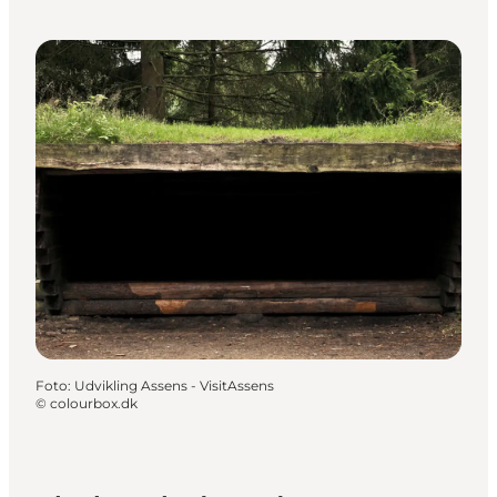
Foto
:
Udvikling Assens - VisitAssens
©
colourbox.dk