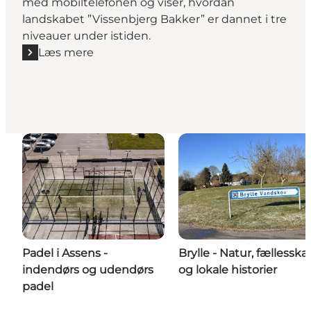
med mobiltelefonen og viser, hvordan
landskabet ”Vissenbjerg Bakker” er dannet i tre
niveauer under istiden.
Læs mere
Læs mere "Vandrerute: Istidsruten i Vissenbjerg Bak
Padel i Assens -
Brylle - Natur, fællesska
indendørs og udendørs
og lokale historier
padel