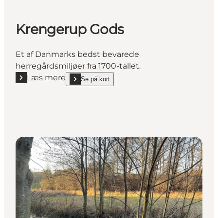
Krengerup Gods
Et af Danmarks bedst bevarede
herregårdsmiljøer fra 1700-tallet.
Læs mere
Se på kort
Læs mere "Krengerup Gods"
show Krengerup Gods on_map