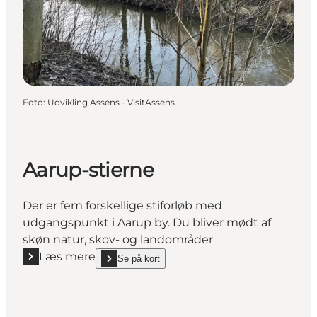
Foto
:
Udvikling Assens - VisitAssens
Aarup-stierne
Der er fem forskellige stiforløb med
udgangspunkt i Aarup by. Du bliver mødt af
skøn natur, skov- og landområder
Læs mere
Se på kort
Læs mere "Aarup-stierne"
show Aarup-stierne on_map