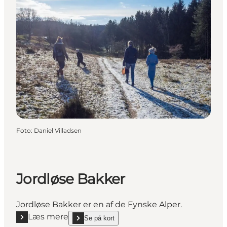
Foto
:
Daniel Villadsen
Jordløse Bakker
Jordløse Bakker er en af de Fynske Alper.
Læs mere
Se på kort
Læs mere "Jordløse Bakker"
show Jordløse Bakker on_map