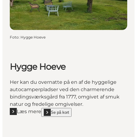
Foto
:
Hygge Hoeve
Hygge Hoeve
Her kan du overnatte på en af de hyggelige
autocamperpladser ved den charmerende
bindingsværksgård fra 1777, omgivet af smuk
natur og fredelige omgivelser.
Læs mere
Se på kort
Læs mere "Hygge Hoeve"
show Hygge Hoeve on_map