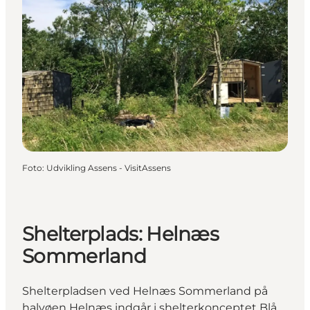
Foto
:
Udvikling Assens - VisitAssens
Shelterplads: Helnæs
Sommerland
Shelterpladsen ved Helnæs Sommerland på
halvøen Helnæs indgår i shelterkonceptet Blå