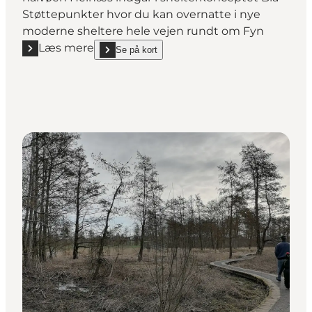
Støttepunkter hvor du kan overnatte i nye
moderne sheltere hele vejen rundt om Fyn
Læs mere
Se på kort
Læs mere "Shelterplads: Helnæs Sommerland"
show Shelterplads: Helnæs Sommerland on_map