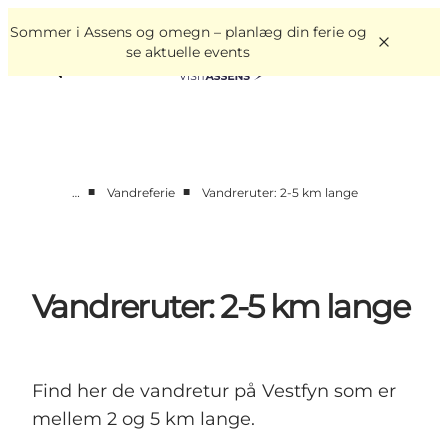
English
Book
Danish
oplevelser
Sommer i Assens og omegn – planlæg din ferie og
VisitAssens
Deutsch
se aktuelle events
■
■
…
Vandreferie
Vandreruter: 2-5 km lange
Overnatning
Oplevelser
Spis & drik
Vandreruter: 2-5 km lange
Det sker
Åbningstider
Find her de vandretur på Vestfyn som er
mellem 2 og 5 km lange.