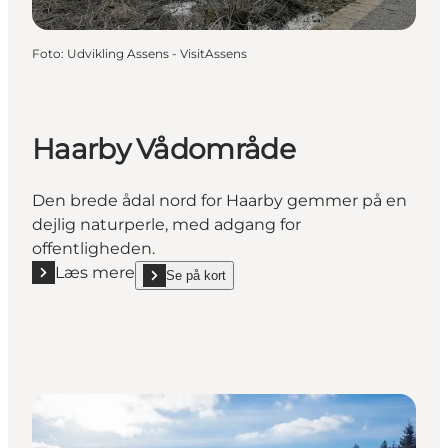
Foto
:
Udvikling Assens - VisitAssens
Haarby Vådområde
Den brede ådal nord for Haarby gemmer på en
dejlig naturperle, med adgang for
offentligheden.
Læs mere
Se på kort
Læs mere "Haarby Vådområde"
show Haarby Vådområde on_map