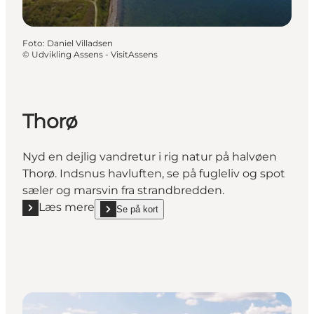
Foto
:
Daniel Villadsen
©
Udvikling Assens - VisitAssens
Thorø
Nyd en dejlig vandretur i rig natur på halvøen
Thorø. Indsnus havluften, se på fugleliv og spot
sæler og marsvin fra strandbredden.
Læs mere
Se på kort
Læs mere "Thorø"
show Thorø on_map