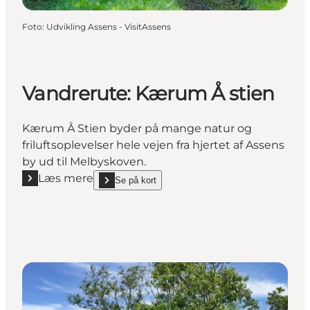
Foto
:
Udvikling Assens - VisitAssens
Vandrerute: Kærum Å stien
Kærum Å Stien byder på mange natur og
friluftsoplevelser hele vejen fra hjertet af Assens
by ud til Melbyskoven.
Læs mere
Se på kort
Læs mere "Vandrerute: Kærum Å stien"
show Vandrerute: Kærum Å stien on_map